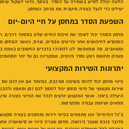
הלאה יכולה לסייע בשמירה על הסדר. בנוסף, כדאי לשקול שימוש
יעילים כדי לנצל בצורה מיטבית את מרחב המחסן.
השפעת הסדר במחסן על חיי היום-יום
מחסן מסודר יכול לשפר את איכות החיים שלנו במספר דרכים. ר
המוקדש לחיפושים אחר פריטים אבודים. שנית, כאשר המחסן מס
ומשאבים, מה שמאפשר לנו להתרכז בדברים החשובים באמת בחיי
מעניק תחושת רוגע וסדר פנימית, שמקרינה גם על יתר התחומים 
יתרונות השירות המקצועי
פינוי מחסן יכול להיות משימה מורכבת, במיוחד אם אין לכם את 
שירות מקצועי של פינוי מחסן יכול לחסוך לכם זמן ומאמץ ולהב
היעילה ביותר. אנשי המקצוע יודעים לנהל את הפינוי בצורה שיט
מתאים ושיטות עבודה מתקדמות.
ב"גל הפינויים" אנו מתמחים בפינוי דירות ומחסנים בצורה מקצועי
מדובר בנכס שעבר בירושה, מחסן שצריך פינוי או סיטואציה אחר
התהליך לקל ומשתלם עבורכם. עם דגש על שירות אישי, הוגנות ו