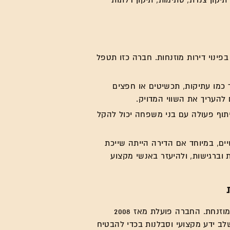
תיקון צנרת, סתימות, תיקון דלתות
פינוי דירות מוזנחות. חברה כזו תטפל
ך כמו עתיקות, תכשיטים או חפצים
להעריך את השווי המדויק.
תוף פעולה עם בני משפחה יכול להקל
ים, במיוחד אם הדירה הייתה שייכת
וברגישות, ולהיעזר באנשי מקצוע
חברת גל הפינויים היא מהמובילות בארץ במתן שירותי פינוי דירה מוזנחת. החברה פועלת מאז 2008
לב ידע מקצועי וסבלנות בכדי להבטיח