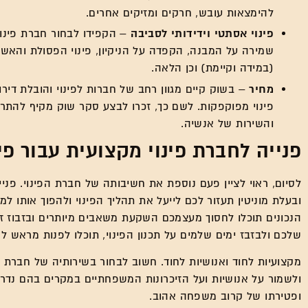
להימצאות עובש, חרקים ומזיקים אחרים.
פינוי אסתטי וידידותי לסביבה
– הקפידו לבחור חברת פינוי
שמירה על המבנה, הקפדה על הניקיון, פינוי הפסולת והאש
(במידה וקיימת) וכן הלאה.
מחיר
– בשוק קיים מגוון רחב של חברות לפינוי והובלת די
פינוי מפוקפקות. לשם כך, זכרו לבצע סקר שוק מקיף להתר
והשירות של אנשיה.
פנייה לחברת פינוי מקצועית עבור פי
לסיום, ראוי לציין פעם נוספת את חשיבותה של חברת הפינוי. פנ
ובעלת מוניטין תעזור לכם לייעל את תהליך הפינוי ולהפוך אותו ל
הנכונים תוכלו לחסוך מעצמכם השקעת משאבים מיותרים ובזבוז זמ
שלכם ולבזבז ימים שלמים על תכנון הפינוי, תוכלו לפנות מראש לח
מקצועיות לחוד ואנושיות לחוד. חשוב לבחור בשירותיה של חברת פ
ולשמור על אנושיות ועל הזיכרונות המשפחתיים במקרים בהם נדרש 
ופטירתו של קרוב משפחה אהוב.