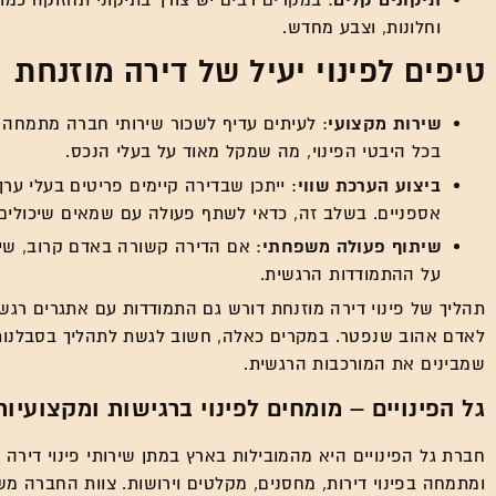
תיקונים קלים
: במקרים רבים יש צורך בתיקוני תחזוקה כמו 
וחלונות, וצבע מחדש.
טיפים לפינוי יעיל של דירה מוזנחת
שירות מקצועי
: לעיתים עדיף לשכור שירותי חברה מתמחה ב
בכל היבטי הפינוי, מה שמקל מאוד על בעלי הנכס.
ביצוע הערכת שווי
: ייתכן שבדירה קיימים פריטים בעלי ער
אספניים. בשלב זה, כדאי לשתף פעולה עם שמאים שיכולים 
שיתוף פעולה משפחתי
: אם הדירה קשורה באדם קרוב, שי
על ההתמודדות הרגשית.
תהליך של פינוי דירה מוזנחת דורש גם התמודדות עם אתגרים רגשי
לאדם אהוב שנפטר. במקרים כאלה, חשוב לגשת לתהליך בסבלנות 
שמבינים את המורכבות הרגשית.
גל הפינויים – מומחים לפינוי ברגישות ומקצועיות
ומתמחה בפינוי דירות, מחסנים, מקלטים וירושות. צוות החברה מש