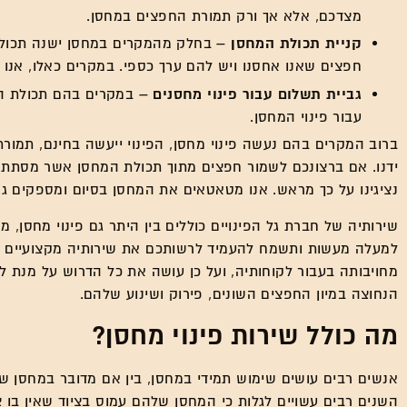
מצדכם, אלא אך ורק תמורת החפצים במחסן.
קניית תכולת המחסן –
בחלק מהמקרים במחסן ישנה תכולה 
חפצים שאנו אחסנו ויש להם ערך כספי. במקרים כאלו, אנו 
גביית תשלום עבור פינוי מחסנים –
במקרים בהם תכולת המ
עבור פינוי המחסן.
ברוב המקרים בהם נעשה פינוי מחסן, הפינוי ייעשה בחינם, תמור
ידנו. אם ברצונכם לשמור חפצים מתוך תכולת המחסן אשר מסתתרי
נציגינו על כך מראש. אנו מטאטאים את המחסן בסיום ומספקים גם
שירותיה של חברת גל הפינויים כוללים בין היתר גם פינוי מחסן, 
למעלה מעשות ותשמח להעמיד לרשותכם את שירותיה מקצועיים ו
מחויבותה בעבור לקוחותיה, ועל כן עושה את כל הדרוש על מנת ל
הנחוצה במיון החפצים השונים, פירוק ושינוע שלהם.
מה כולל שירות פינוי מחסן?
אנשים רבים עושים שימוש תמידי במחסן, בין אם מדובר במחסן של
השנים רבים עשויים לגלות כי המחסן שלהם עמוס בציוד שאין בו צ