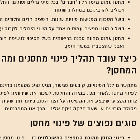
מחסן עמוס מזמן אליו "חברים" בכל מיני גדלים וסוגים: זוח
ויכולים להדביקכם במחלות שונות.
בשל הסכנה מפגיעות פיזיות שונות: חפצים חדים וחלודים 
בשל ריהוט וחפצים עמוסים אחד על השני היכולים לקרוס על
מחסן עמוס מהווה סכנה בריאותית בשל הסיכוי לנשיפת חומר
ואבק שהצטברו במשך הזמן.
כיצד עובד תהליך פינוי מחסנים ומה
המחסן?
מתקשרים לגל הפינויים, קובעים פגישה, מגיע נציג מטעמנו בחינם 
לפינוי מחסן .לאחר מכן, במידה והחלטת לשכור את שירותינו לפינו
צוות מקצועי שיבצע את המשימה על הצד הטוב ביותר תוך שעות ב
פסולת מורשים או שאת חלקה ניקח אלינו- מכך אנו מתפרנסים.
סוגים נפוצים של פינוי מחסן
פינוי מחסן תמורת החפצים המאוכלסים בו –
פינוי מחסן 