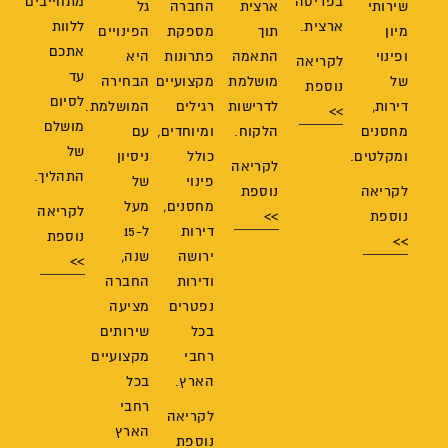
בפריסה
מתחייבים
שירותי
ארצית
החברה
גל
ארצית.
ללוות
מיון
תוך
מספקת
הפינויים
אתכם
ופינוי
התאמה
פתרונות
היא
לקריאה
עד
של
מושלמת
מקצועיים
הבחירה
נוספת
לסיום
דירות,
לדרישות
רגילים
המושלמת.
>>
מושלם
מחסנים
הלקוח.
ומיוחדים,
עם
של
ומקלטים.
כולל
ניסיון
לקריאה
התהליך.
פינוי
של
לקריאה
נוספת
מחסנים,
מעל
לקריאה
נוספת
>>
דירות
ל-15
נוספת
>>
ירושה
שנה,
>>
ודירות
החברה
נפטרים
מציעה
בכל
שירותים
רחבי
מקצועיים
הארץ.
בכל
רחבי
לקריאה
הארץ
נוספת