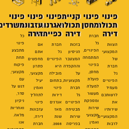
פינוי
פינוי
קניית
פינוי
פינוי
פינוי
תכולת
מחסן
תכולת
אגרנות
עזבונות
משרדים
דירה
דירה
כפייתית
דירה
חברת
כל
גל
פינוי
הצוות
בזכות
חברת
אם
הפינויים,
מתבצע
המקצועי
הניסיון
גל
אתם
המתמחה
תחת
של
המצטבר
הפינויים
מחפשים
בפינוי
פיקוח
חברת
וההקפדה
היא
פתרון
מחסן,
מקצועי,
גל
על
מובילה
מקצועי,
פועלת
עם
הפינויים
מקצועיות,
בתחום
יעיל
למעלה
דגש על
מעמיד
חברת
פינוי
ואמין
מעשור
סדר,
לרשותכם
גל
דירות
לתהליך
ומספקת
ניקיון
את
הפינויים
אגרנים
פינוי
שירות
ואחריות
שירותיו
מבטיחה
מאז
עזבונות
מקצועי
מלאה.
המקצועיים,
שירות
שנת
דירה,
ואמין
אנו
לרבות
בפריסה
2008.
חברת