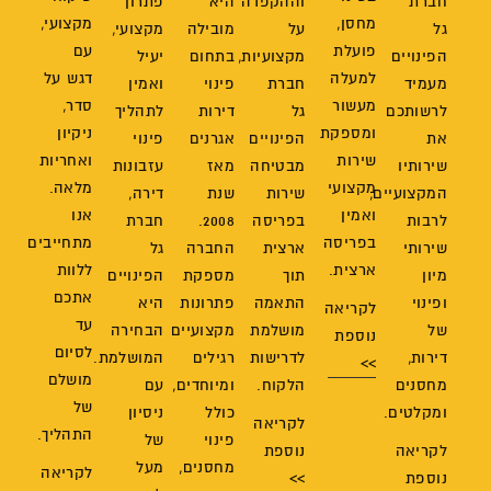
חברת
וההקפדה
היא
פתרון
מחסן,
מקצועי,
גל
על
מובילה
מקצועי,
פועלת
עם
הפינויים
מקצועיות,
בתחום
יעיל
למעלה
דגש על
מעמיד
חברת
פינוי
ואמין
מעשור
סדר,
לרשותכם
גל
דירות
לתהליך
ומספקת
ניקיון
את
הפינויים
אגרנים
פינוי
שירות
ואחריות
שירותיו
מבטיחה
מאז
עזבונות
מקצועי
מלאה.
המקצועיים,
שירות
שנת
דירה,
ואמין
אנו
לרבות
בפריסה
2008.
חברת
בפריסה
מתחייבים
שירותי
ארצית
החברה
גל
ארצית.
ללוות
מיון
תוך
מספקת
הפינויים
אתכם
ופינוי
התאמה
פתרונות
היא
לקריאה
עד
של
מושלמת
מקצועיים
הבחירה
נוספת
לסיום
דירות,
לדרישות
רגילים
המושלמת.
>>
מושלם
מחסנים
הלקוח.
ומיוחדים,
עם
של
ומקלטים.
כולל
ניסיון
לקריאה
התהליך.
פינוי
של
לקריאה
נוספת
מחסנים,
מעל
לקריאה
נוספת
>>