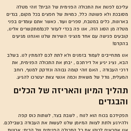
עליכם לפנות את התכולה הפנימית של הבית? זוהי מטלה
מסובכת ולא פשוטה כלל, כמויות של חפצים בכל מקום, בגדים
בארונות, כלים במטבח, ספרים ועוד. כאשר אתם עומדים בפני
מטלה מן הסוג הזה, אנו פה בכדי לעזור לכם!מתקשרים אלינו,
קובעים פגישה עם אחד מנציגי השירות שלנו ואנחנו מגיעים
בהקדם!
אנו מתחייבים לעמוד בזמנים ולא לתת לכם להמתין לנו. בשלב
הבא, נציג יגיע אל דירתכם , יבחן את התכולה הפנימית, את
דרכי העבודה , האם זוהי קומה גבוהה ונזדקק למנוף, רוחב
המעלית, גודל של משאית וכמה אנשי צוות יצטרכו להגיע.
תהליך המיון והאריזה של הכלים
והבגדים
תפקידכם בכוח הוא לנוח , לשבת בצד, לשתות כוס קפה
ולהירגע ולתת לצוות המיומן שלנו לעשות את העבודה בשבילכם.
אנו אחראים לרוקן את כל התכולה הפנימית של הבית: ארונות,