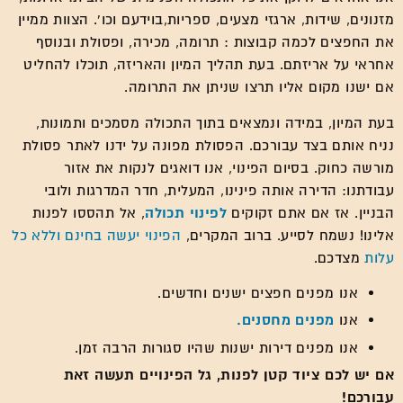
מזנונים, שידות, ארגזי מצעים, ספריות,בוידעם וכו'. הצוות ממיין
את החפצים לכמה קבוצות : תרומה, מכירה, ופסולת ובנוסף
אחראי על אריזתם. בעת תהליך המיון והאריזה, תוכלו להחליט
אם ישנו מקום אליו תרצו שניתן את התרומה.
בעת המיון, במידה ונמצאים בתוך התכולה מסמכים ותמונות,
נניח אותם בצד עבורכם. הפסולת מפונה על ידנו לאתר פסולת
מורשה כחוק. בסיום הפינוי, אנו דואגים לנקות את אזור
עבודתנו: הדירה אותה פינינו, המעלית, חדר המדרגות ולובי
הבניין. אז אם אתם זקוקים
לפינוי תכולה
, אל תהססו לפנות
אלינו! נשמח לסייע. ברוב המקרים,
הפינוי יעשה בחינם וללא כל
עלות
מצדכם.
אנו מפנים חפצים ישנים וחדשים.
אנו
מפנים מחסנים.
אנו מפנים דירות ישנות שהיו סגורות הרבה זמן.
אם יש לכם ציוד קטן לפנות, גל הפינויים תעשה זאת
עבורכם!